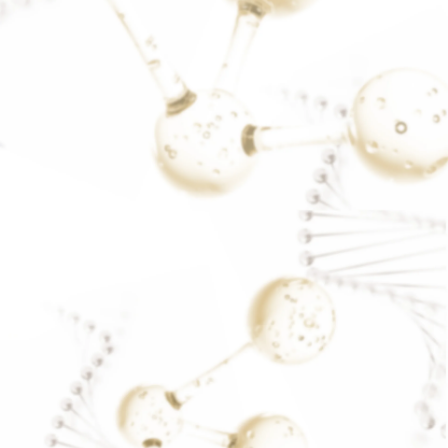
SMAPSฝ้า
READ MORE..